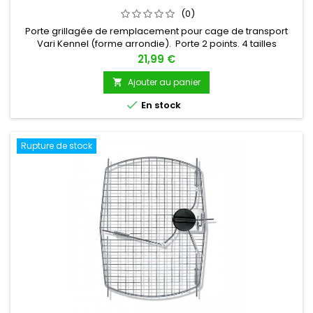
(0)
Porte grillagée de remplacement pour cage de transport
Vari Kennel (forme arrondie). Porte 2 points. 4 tailles
disponibles (voir détails pour correspondance avec
Prix
21,99 €
modèles de cages).
Ajouter au panier


En stock
Rupture de stock