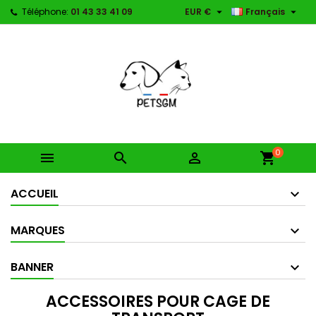


Téléphone:
01 43 33 41 09
EUR €
Français
0



shopping_cart
ACCUEIL
MARQUES
BANNER
ACCESSOIRES POUR CAGE DE