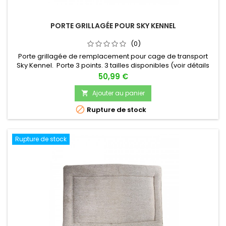
PORTE GRILLAGÉE POUR SKY KENNEL
(0)
Porte grillagée de remplacement pour cage de transport
Sky Kennel. Porte 3 points. 3 tailles disponibles (voir détails
pour correspondance avec modèles de cages).
Prix
50,99 €
Ajouter au panier


Rupture de stock
Rupture de stock