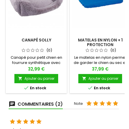
CANAPÉ SOLLY
MATELAS EN NYLON + 1
PROTECTION
(0)
(0)
Canapé pour petit chien en
Le matelas en nylon permet
fourrure synthétique avec
de garder le chien au sec et
coussin amovible.
de lui éviter toute escarre. Il
Prix
Prix
32,99 €
37,99 €
Particulièrement doux au
s’utilise donc parfaitement
toucher, ce canapé
dans un environnement
Ajouter au panier
Ajouter au panier


procurera à votre petit chien
vétérinaire. Le matelas


En stock
En stock
une sensation de confort et
revient toujours à 97% de sa
"cocooning" !
forme d’origine même après
6400 pressions effectuées
COMMENTAIRES (2)
Note
dessus. Le matelas est livré
avec une protection.