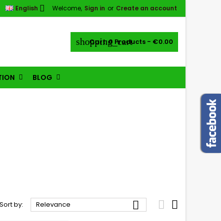

English
Welcome,
Sign in
or
Create an account
shopping_cart
Cart:
0
Products - €0.00
TION
BLOG



Sort by:
Relevance