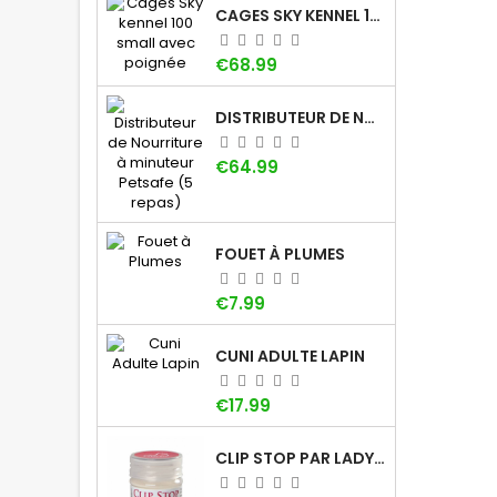
CAGES SKY KENNEL 100 SMALL AVEC POIGNÉE
Price
€68.99
DISTRIBUTEUR DE NOURRITURE À MINUTEUR PETSAFE (5 REPAS)
Price
€64.99
FOUET À PLUMES
Price
€7.99
CUNI ADULTE LAPIN
Price
€17.99
CLIP STOP PAR LADYBEL