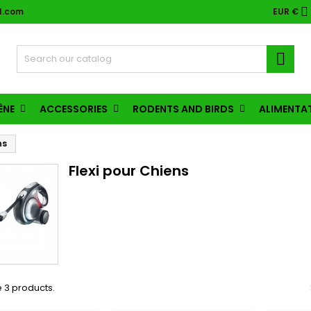

l.com
EUR €

ÈNE
ACCESSORIES
RODENTS AND BIRDS
ALIMENTA
ns
Flexi pour Chiens
 3 products.