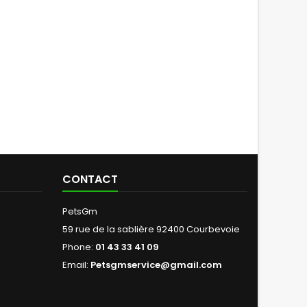
CONTACT
PetsGm
59 rue de la sablière 92400 Courbevoie
Phone:
01 43 33 41 09
Email:
Petsgmservice@gmail.com