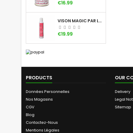
Price
€16.99
VISON MAGIC PAR LADYBEL
Price
€19.99
PRODUCTS
OUR C
Données Personnelles
Delivery
Nos Magasins
Legal Not
CGV
Sitemap
Blog
Contactez-Nous
Mentions Légales