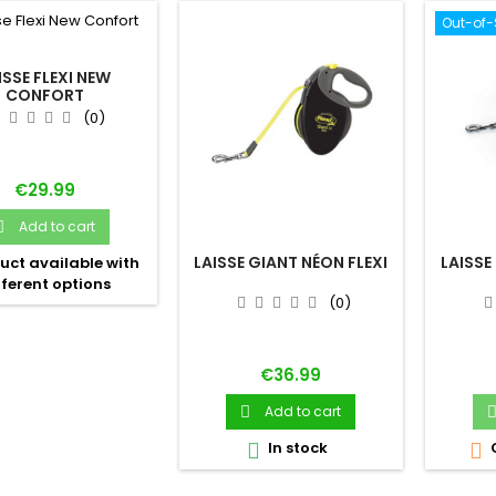
Out-of-
ISSE FLEXI NEW
CONFORT
(0)
Price
€29.99
Add to cart

LAISSE GIANT NÉON FLEXI
LAISSE
uct available with
fferent options
(0)
Price
€36.99
Add to cart

In stock

