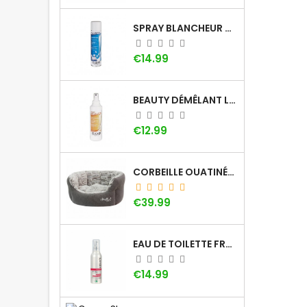
SPRAY BLANCHEUR DOG GÉNÉRATION
Price
€14.99
BEAUTY DÉMÊLANT LOTION DOG GÉNÉRATION
Price
€12.99
CORBEILLE OUATINÉE DOOGY WHOOLY
Price
€39.99
EAU DE TOILETTE FRAISE KHARA
Price
€14.99