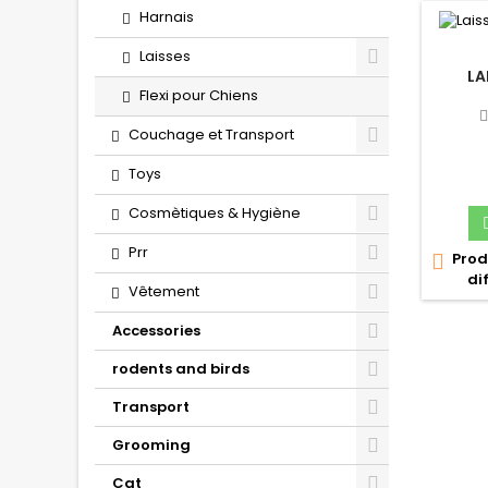
Harnais
Laisses
LA
Flexi pour Chiens
Couchage et Transport
Toys
Cosmètiques & Hygiène
Prr
Prod

di
Vêtement
Accessories
rodents and birds
Transport
Grooming
Cat