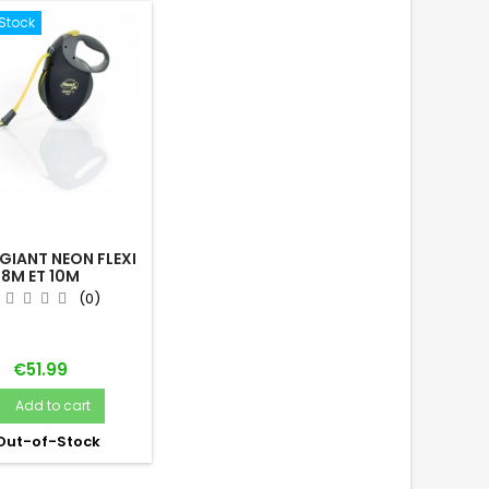
Stock
 GIANT NEON FLEXI
8M ET 10M
(0)
Price
€51.99
Add to cart

Out-of-Stock