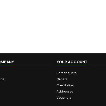
OMPANY
YOUR ACCOUNT
Personal info
ice
Orders
Credit slips
Addresses
Vouchers