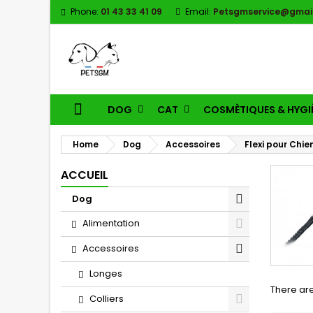
Phone:
01 43 33 41 09
Email:
Petsgmservice@gmai
DOG
CAT
COSMÈTIQUES & HYGI
Home
Dog
Accessoires
Flexi pour Chie
ACCUEIL
Dog
Alimentation
Accessoires
Longes
There are
Colliers