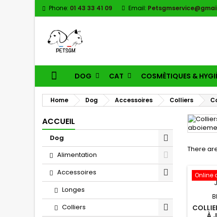
Phone:
01 43 33 41 09
Email:
Petsgmservice@gmai
DOG
CAT
COSMÈTIQUES & HYGI
Home
Dog
Accessoires
Colliers
Co
ACCUEIL
Dog
There are
Alimentation
Accessoires
Online 
Longes
B
Colliers
COLLIE
À 