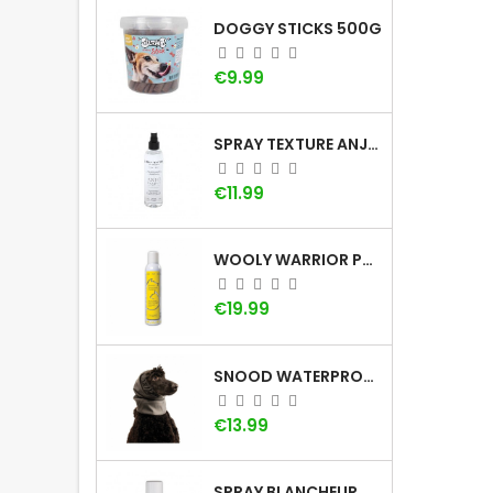
DOGGY STICKS 500G
Price
€9.99
SPRAY TEXTURE ANJU BEAUTÉ
Price
€11.99
WOOLY WARRIOR PAR LADYBEL
Price
€19.99
SNOOD WATERPROOF : LE CACHE-OREILLE POUR CHIEN
Price
€13.99
SPRAY BLANCHEUR DOG GÉNÉRATION