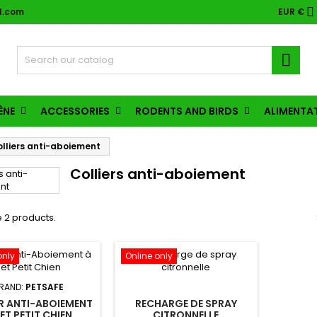

l.com
EUR €

ÈNE
ACCESSORIES
RODENTS AND BIRDS
ALIMENTA
lliers anti-aboiement
Colliers anti-aboiement
 2 products.
only
Online only
RAND:
PETSAFE
R ANTI-ABOIEMENT
RECHARGE DE SPRAY
JET PETIT CHIEN
CITRONNELLE