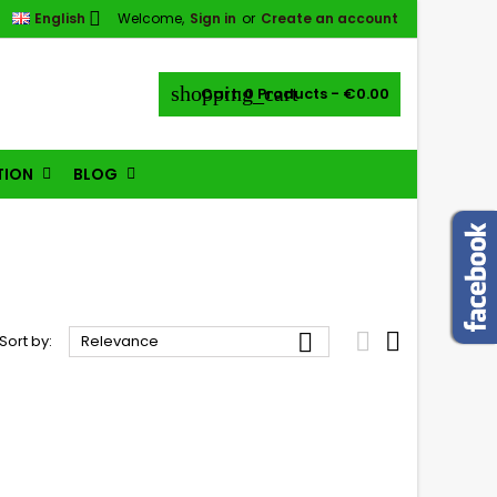

English
Welcome,
Sign in
or
Create an account
shopping_cart
Cart:
0
Products - €0.00
TION
BLOG



Sort by:
Relevance