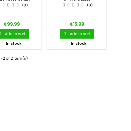
(0)
(0)
Price
Price
€99.99
€15.99
Add to cart
Add to cart


In stock
In stock


-2 of 2 item(s)