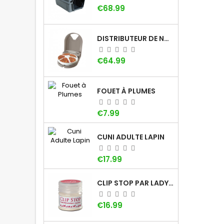
Price
€68.99
DISTRIBUTEUR DE NOURRITURE À MINUTEUR PETSAFE (5 REPAS)
Price
€64.99
FOUET À PLUMES
Price
€7.99
CUNI ADULTE LAPIN
Price
€17.99
CLIP STOP PAR LADYBEL
Price
€16.99