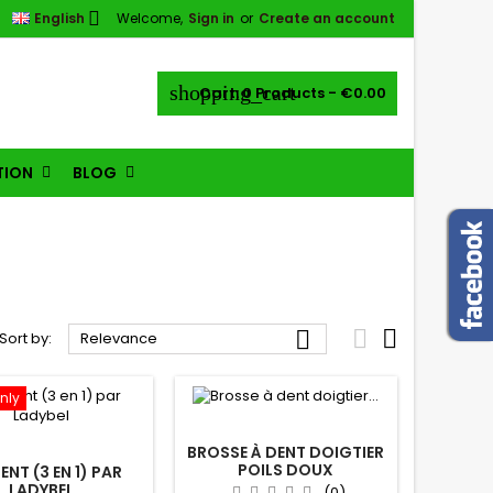

English
Welcome,
Sign in
or
Create an account
shopping_cart
Cart:
0
Products - €0.00
TION
BLOG



Sort by:
Relevance
nly
BROSSE À DENT DOIGTIER
POILS DOUX
ENT (3 EN 1) PAR
LADYBEL
(0)