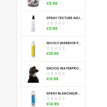
Price
€9.99
SPRAY TEXTURE ANJU BEAUTÉ
Price
€11.99
WOOLY WARRIOR PAR LADYBEL
Price
€19.99
SNOOD WATERPROOF : LE CACHE-OREILLE POUR CHIEN
Price
€13.99
SPRAY BLANCHEUR DOG GÉNÉRATION
Price
€14.99