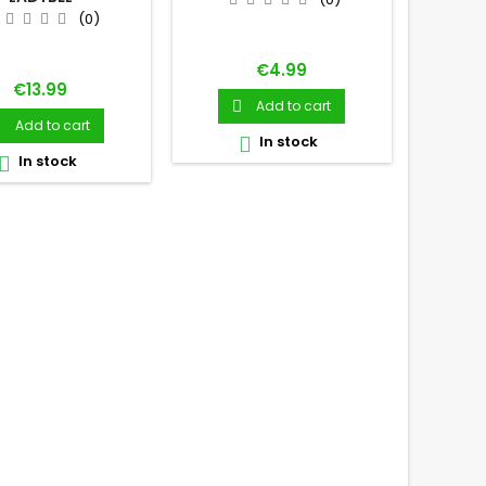
(0)
Price
€4.99
Price
€13.99
Add to cart

Add to cart

In stock

In stock
