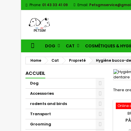
Phone:
01 43 33 41 09
Email:
Petsgmservice@gmai
DOG
CAT
COSMÈTIQUES & HYGI
Home
Cat
Propreté
Hygiène bucco-de
ACCUEIL
Dog
There are
Accessories
rodents and birds
Online 
B
Transport
PÂ
Grooming