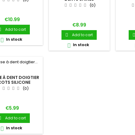
(0)
Price
€10.99
Price
€8.99
Add to cart

Add to cart

In stock

In stock

 À DENT DOIGTIER
COTS SILICONE
(0)
Price
€5.99
Add to cart

In stock
