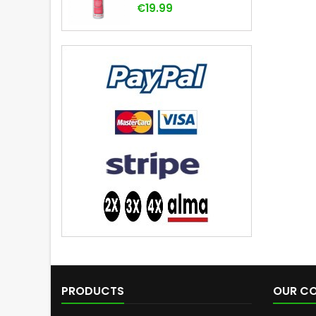
Price
€19.99
PRODUCTS
OUR C