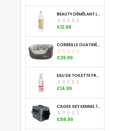
BEAUTY DÉMÊLANT LOTION DOG GÉNÉRATION
Price
€12.99
CORBEILLE OUATINÉE DOOGY WHOOLY
Price
€39.99
EAU DE TOILETTE FRAISE KHARA
Price
€14.99
CAGES SKY KENNEL 100 SMALL AVEC POIGNÉE
Price
€68.99