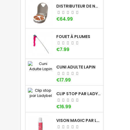
DISTRIBUTEUR DE NOURRITURE À MINUTEUR PETSAFE (5 REPAS)
Price
€64.99
FOUET À PLUMES
Price
€7.99
CUNI ADULTE LAPIN
Price
€17.99
CLIP STOP PAR LADYBEL
Price
€16.99
VISON MAGIC PAR LADYBEL