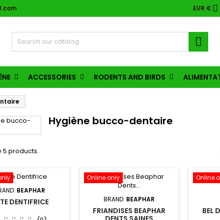

l.com
EUR €

ÈNE
ACCESSORIES
RODENTS AND BIRDS
ALIMENTA
ntaire
Hygiène bucco-dentaire
 5 products.
only
Online only
Online o
RAND:
BEAPHAR
BRAND:
BEAPHAR
TE DENTIFRICE
FRIANDISES BEAPHAR
BEL D
DENTS SAINES
(0)