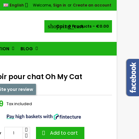

English
Welcome,
Sign in
or
Create an account
shopping_cart
Cart:
0
Products - €0.00
TION
BLOG
oir pour chat Oh My Cat
ite your review
9
Tax included
Add to cart
y
