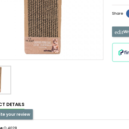
Share
Wr
T DETAILS
ite your review
ce
O 4028