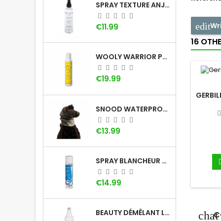
SPRAY TEXTURE ANJU BEAUTÉ
Wr
Price
€11.99
16 OTH
WOOLY WARRIOR PAR LADYBEL
Price
€19.99
GERBIL
SNOOD WATERPROOF : LE CACHE-OREILLE POUR CHIEN
Price
€13.99
SPRAY BLANCHEUR DOG GÉNÉRATION
Price
€14.99
BEAUTY DÉMÊLANT LOTION DOG GÉNÉRATION
C