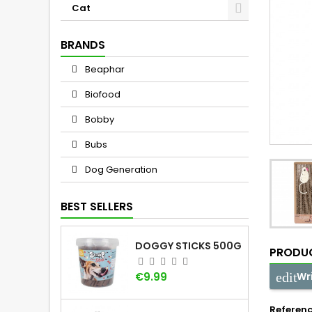
Cat
BRANDS
Beaphar
Biofood
Bobby
Bubs
Dog Generation
BEST SELLERS
DOGGY STICKS 500G
PRODUC
Price
Wr
€9.99
Referen