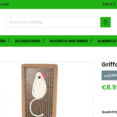

l.com
EUR €

ÈNE
ACCESSORIES
RODENTS AND BIRDS
ALIMENTA
Griff
Wr
€8.9
Quantit