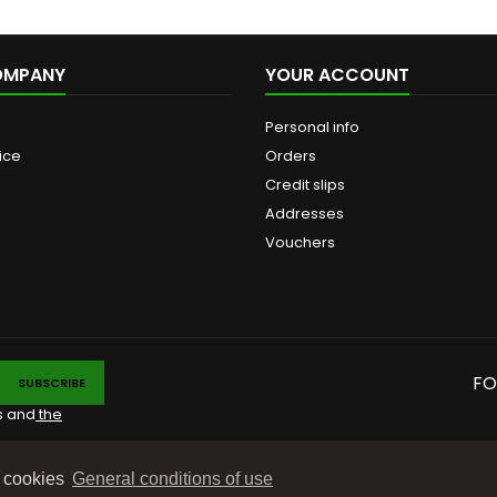
OMPANY
YOUR ACCOUNT
Personal info
ice
Orders
Credit slips
Addresses
Vouchers
FO
s and
the
e cookies
General conditions of use