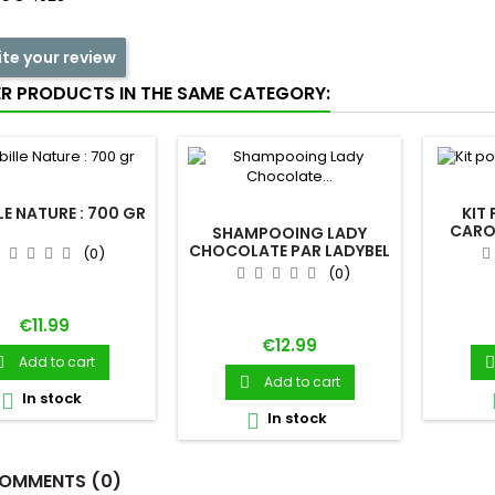
ite your review
ER PRODUCTS IN THE SAME CATEGORY:
LE NATURE : 700 GR
KIT
CARO
SHAMPOOING LADY
CHOCOLATE PAR LADYBEL
(0)
(0)
Price
€11.99
Price
€12.99
Add to cart


Add to cart

In stock

In stock

OMMENTS (0)