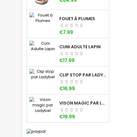
€64.99
FOUET À PLUMES
Price
€7.99
CUNI ADULTE LAPIN
Price
€17.99
CLIP STOP PAR LADYBEL
Price
€16.99
VISON MAGIC PAR LADYBEL
Price
€19.99