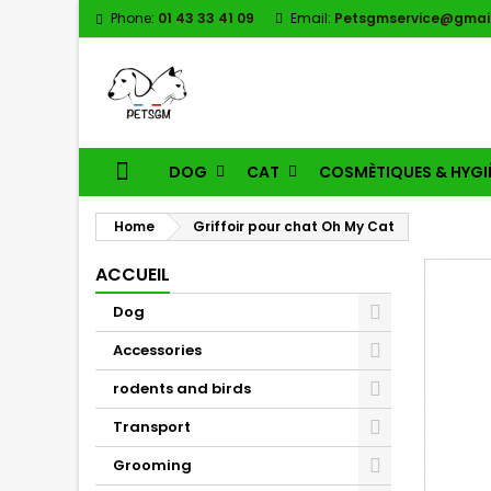
Phone:
01 43 33 41 09
Email:
Petsgmservice@gmai
DOG
CAT
COSMÈTIQUES & HYGI
Home
Griffoir pour chat Oh My Cat
ACCUEIL
Dog
Accessories
rodents and birds
Transport
Grooming