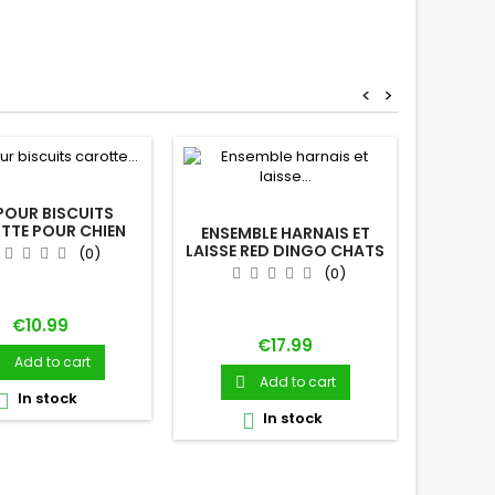
<
>
 POUR BISCUITS
TTE POUR CHIEN
ENSEMBLE HARNAIS ET
SPRAY
LAISSE RED DINGO CHATS
M
(0)
BLEU ÉTOILES BLANCHES
(0)
Price
€10.99
Price
€17.99
Add to cart
Add to cart


In stock

In stock
