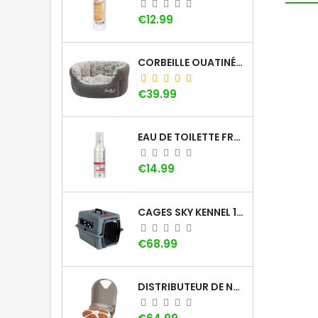
Price
€12.99
CORBEILLE OUATINÉE DOOGY WHOOLY
Price
€39.99
EAU DE TOILETTE FRAISE KHARA
Price
€14.99
CAGES SKY KENNEL 100 SMALL AVEC POIGNÉE
Price
€68.99
DISTRIBUTEUR DE NOURRITURE À MINUTEUR PETSAFE (5 REPAS)
Price