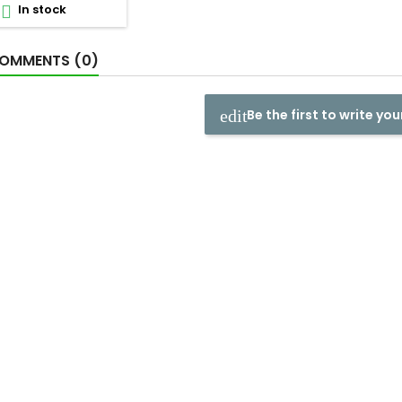
In stock

OMMENTS (0)
Be the first to write you