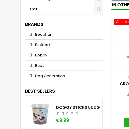
16 OTH
Cat
Online 
BRANDS
Beaphar
Biofood
Bobby
Bubs
Dog Generation
CRO
BEST SELLERS
DOGGY STICKS 500G
Price
€9.99