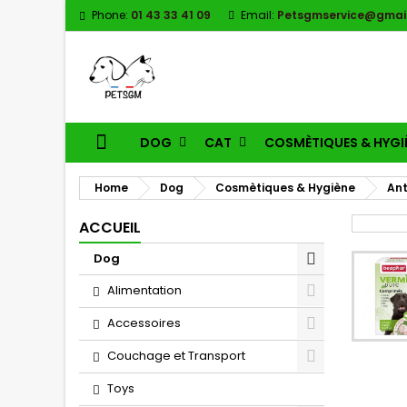
Phone:
01 43 33 41 09
Email:
Petsgmservice@gmai
DOG
CAT
COSMÈTIQUES & HYGI
Home
Dog
Cosmètiques & Hygiène
Ant
ACCUEIL
Dog
Alimentation
Accessoires
Couchage et Transport
Toys