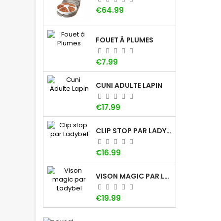
Price
€64.99
FOUET À PLUMES
Price
€7.99
CUNI ADULTE LAPIN
Price
€17.99
CLIP STOP PAR LADYBEL
Price
€16.99
VISON MAGIC PAR LADYBEL
Price
€19.99