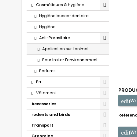
Cosmètiques & Hygiène
Hygiène bucco-dentaire
Hygiène
Anti-Parasitaire
Application sur l'animal
Pour traiter l'environnement
Parfums
Prr
PRODUC
Vêtement
Wr
Accessories
rodents and birds
Referen
Transport
Wr
Grooming