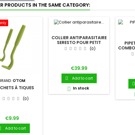
ER PRODUCTS IN THE SAME CATEGORY:
only
COLLIER ANTIPARASITAIRE
SERESTO POUR PETIT
PIPE
CHIEN
COMBO 
(0)
Price
€39.99
Add to cart

BRAND:
O'TOM

CHETS À TIQUES
In stock

(0)
Price
€9.99
Add to cart
