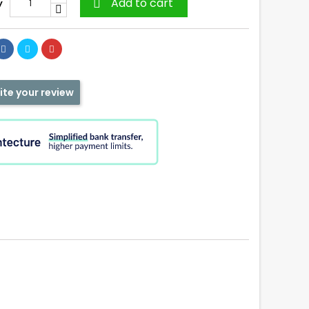
Add to cart
y

ite your review