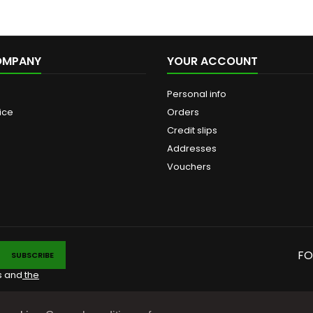
OMPANY
YOUR ACCOUNT
Personal info
ice
Orders
Credit slips
Addresses
Vouchers
FO
s and
the