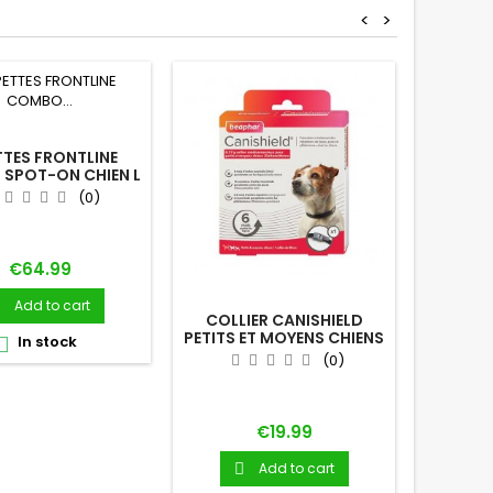
<
>
PIPETTE
P
TTES FRONTLINE
SPOT-ON CHIEN L
(0)
Price
€64.99

Add to cart
COLLIER CANISHIELD
PETITS ET MOYENS CHIENS
In stock

(0)
Price
€19.99
Add to cart
