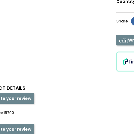
Quantit
Share
Wr
T DETAILS
ite your review
ce
15700
ite your review