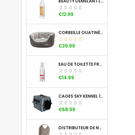
BEAUTY DÉMÊLANT LOTION DOG GÉNÉRATION
Price
€12.99
CORBEILLE OUATINÉE DOOGY WHOOLY
Price
€39.99
EAU DE TOILETTE FRAISE KHARA
Price
€14.99
CAGES SKY KENNEL 100 SMALL AVEC POIGNÉE
Price
€68.99
DISTRIBUTEUR DE NOURRITURE À MINUTEUR PETSAFE (5 REPAS)