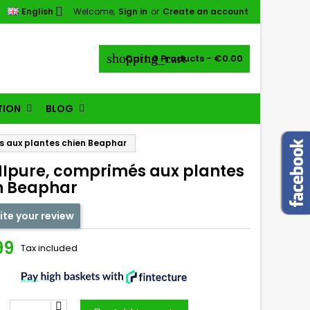

English
Welcome,
Sign in
or
Create an account
shopping_cart
Cart:
0
Products - €0.00
TION
BLOG
 aux plantes chien Beaphar
Ipure, comprimés aux plantes
n Beaphar
ite your review
99
Tax included