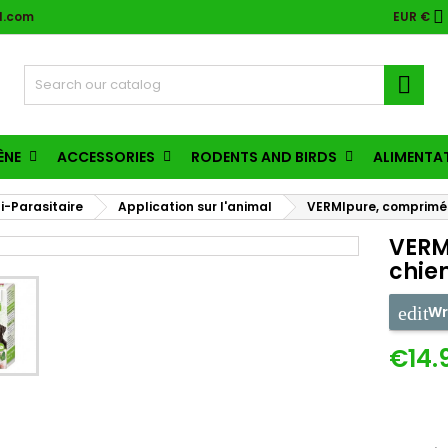

l.com
EUR €

ÈNE
ACCESSORIES
RODENTS AND BIRDS
ALIMENTA
i-Parasitaire
Application sur l'animal
VERMIpure, comprimés
VERM
chie
Wr
€14.