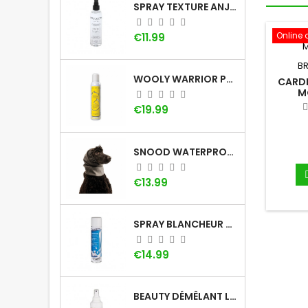
SPRAY TEXTURE ANJU BEAUTÉ
Online 
Price
€11.99
BR
WOOLY WARRIOR PAR LADYBEL
CARDE
M
Price
€19.99
SNOOD WATERPROOF : LE CACHE-OREILLE POUR CHIEN
Price
€13.99
SPRAY BLANCHEUR DOG GÉNÉRATION
Price
€14.99
BEAUTY DÉMÊLANT LOTION DOG GÉNÉRATION