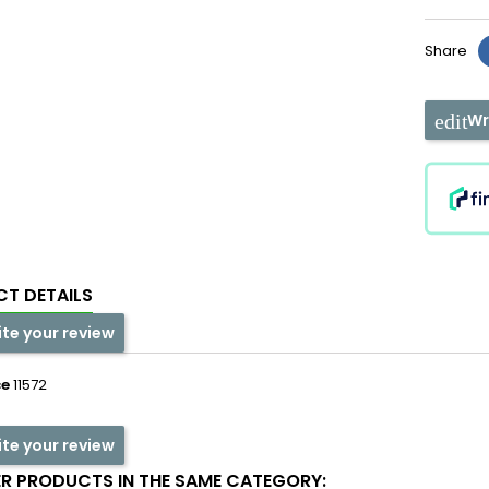
Share
Wr
T DETAILS
ite your review
ce
11572
ite your review
ER PRODUCTS IN THE SAME CATEGORY: