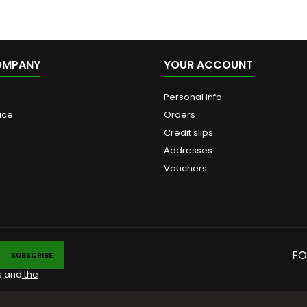
OMPANY
YOUR ACCOUNT
Personal info
ice
Orders
Credit slips
Addresses
Vouchers
FO
s and
the