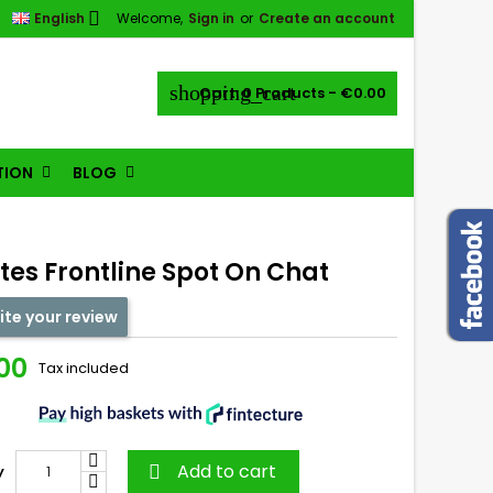

English
Welcome,
Sign in
or
Create an account
shopping_cart
Cart:
0
Products - €0.00
TION
BLOG
tes Frontline Spot On Chat
ite your review
00
Tax included
Add to cart
y
