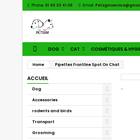
Phone:
01 43 33 41 09
Email:
Petsgmservice@gmai
DOG
CAT
COSMÈTIQUES & HYGI
Home
Pipettes Frontline Spot On Chat
ACCUEIL
Dog
Accessories
rodents and birds
Transport
Grooming