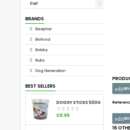
Cat
BRANDS
Beaphar
Biofood
Bobby
Bubs
Dog Generation
PRODUC
BEST SELLERS
Wr
DOGGY STICKS 500G
Referen
Price
€9.99
Wr
16 OTH