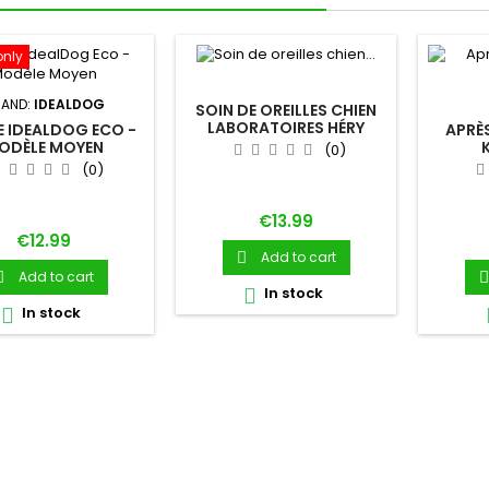
only
AND:
IDEALDOG
SOIN DE OREILLES CHIEN
LABORATOIRES HÉRY
 IDEALDOG ECO -
APRÈ
ODÈLE MOYEN
(0)
C
(0)
Price
€13.99
Price
€12.99
Add to cart

Add to cart


In stock

In stock
