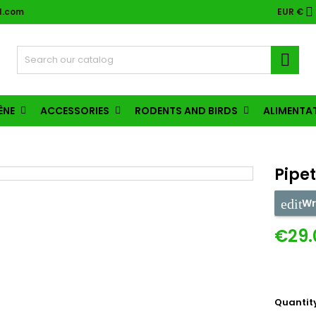

l.com
EUR €

ÈNE
ACCESSORIES
RODENTS AND BIRDS
ALIMENTA
Pipet
Wr
€29.
Quantit