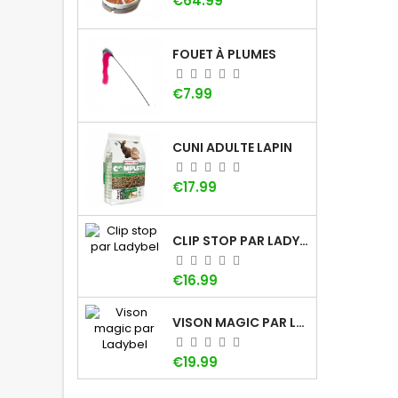
€64.99
FOUET À PLUMES
Price
€7.99
CUNI ADULTE LAPIN
Price
€17.99
CLIP STOP PAR LADYBEL
Price
€16.99
VISON MAGIC PAR LADYBEL
Price
€19.99