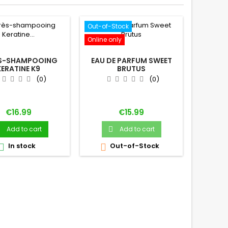
Out-of-Stock
Online only
COL
ANTIPA
S-SHAMPOOING
EAU DE PARFUM SWEET
CH
KERATINE K9
BRUTUS
OMPETITION
(0)
(0)
Price
Price
€16.99
€15.99

Add to cart
Add to cart

In stock
Out-of-Stock

