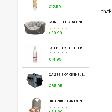
Price
€12.99
C
CORBEILLE OUATINÉE DOOGY WHOOLY
Price
€39.99
EAU DE TOILETTE FRAISE KHARA
Price
€14.99
CAGES SKY KENNEL 100 SMALL AVEC POIGNÉE
Price
€68.99
DISTRIBUTEUR DE NOURRITURE À MINUTEUR PETSAFE (5 REPAS)
Price