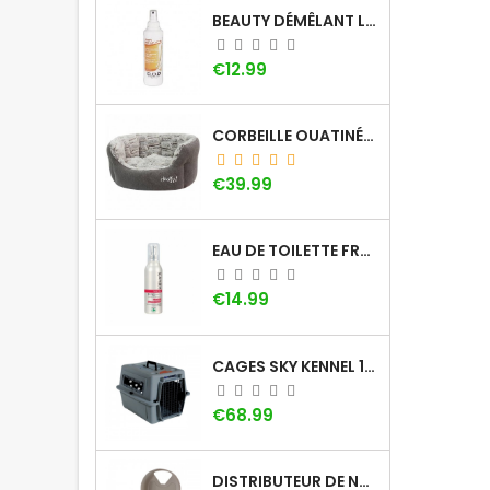
BEAUTY DÉMÊLANT LOTION DOG GÉNÉRATION
Price
€12.99
CORBEILLE OUATINÉE DOOGY WHOOLY
Price
€39.99
EAU DE TOILETTE FRAISE KHARA
Price
€14.99
CAGES SKY KENNEL 100 SMALL AVEC POIGNÉE
Price
€68.99
DISTRIBUTEUR DE NOURRITURE À MINUTEUR PETSAFE (5 REPAS)