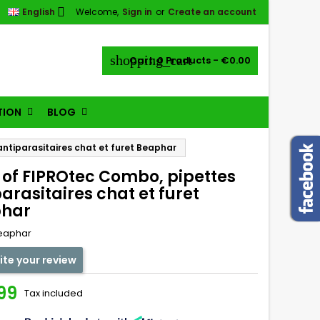

English
Welcome,
Sign in
or
Create an account
shopping_cart
Cart:
0
Products - €0.00
TION
BLOG
ntiparasitaires chat et furet Beaphar
 of FIPROtec Combo, pipettes
arasitaires chat et furet
har
eaphar
ite your review
99
Tax included