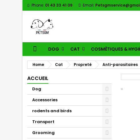
Phone:
01 43 33 41 09
Email:
Petsgmservice@gmai
DOG
CAT
COSMÈTIQUES & HYGI
Home
Cat
Propreté
Anti-parasitaires
ACCUEIL
Dog
Accessories
rodents and birds
Transport
Grooming