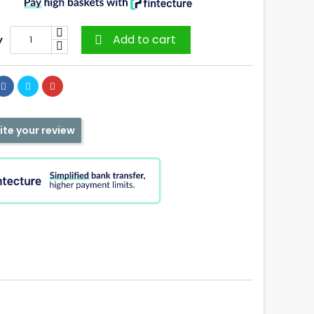
Add to cart
y

ite your review