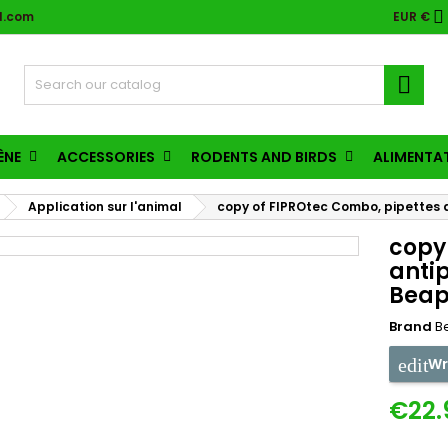

l.com
EUR €

ÈNE
ACCESSORIES
RODENTS AND BIRDS
ALIMENTA
Application sur l'animal
copy of FIPROtec Combo, pipettes a
copy
antip
Beap
Brand
B
Wr
€22.