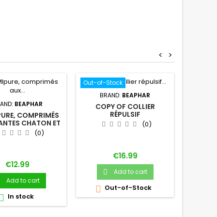
<
>
Out-of-Stock
Online o
BRAND:
BEAPHAR
AND:
BEAPHAR
COPY OF COLLIER
RÉPULSIF
PURE, COMPRIMÉS
ANTIPARASITAIRE POUR
ANTES CHATON ET
(0)
CHAT BEAPHAR
HAT BEAPHAR
(0)
Price
€16.99
Price
€12.99
Add to cart

B
Add to cart
CROC
Out-of-Stock

In stock
