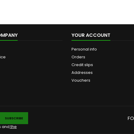
OMPANY
YOUR ACCOUNT
Personal info
ice
Orders
Credit slips
Addresses
Vouchers
FO
s and
the