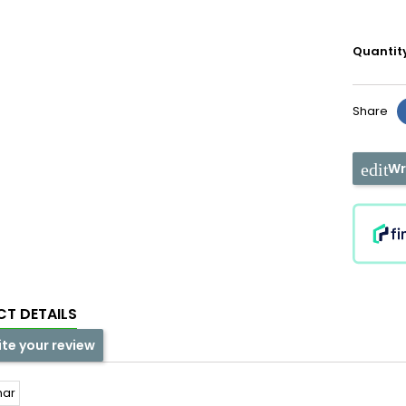
Quantit
Share
Wr
T DETAILS
ite your review