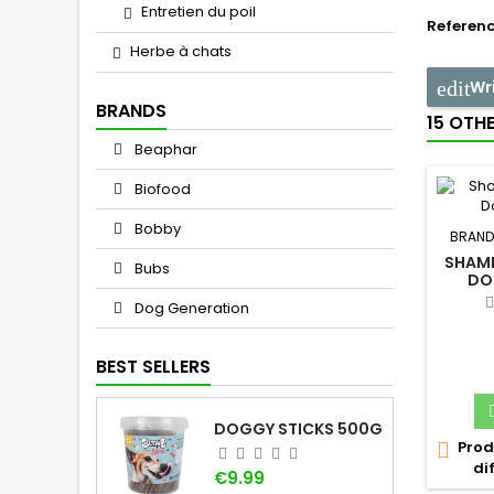
Entretien du poil
Referen
Herbe à chats
Wr
BRANDS
15 OTH
Beaphar
Biofood
Bobby
BRAND
SHAMP
Bubs
DO
Dog Generation
BEST SELLERS
DOGGY STICKS 500G
Prod

di
Price
€9.99