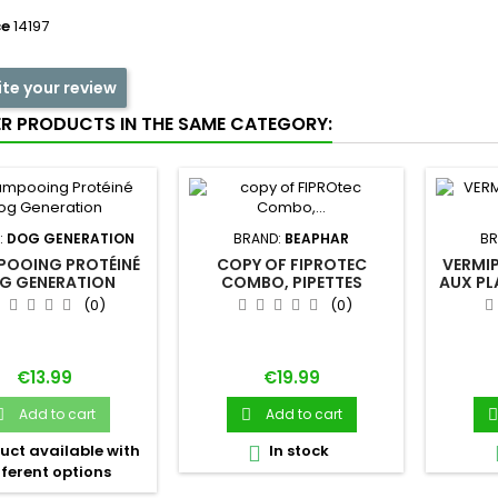
ce
14197
ite your review
ER PRODUCTS IN THE SAME CATEGORY:
:
DOG GENERATION
BRAND:
BEAPHAR
BR
OOING PROTÉINÉ
COPY OF FIPROTEC
VERMI
G GENERATION
COMBO, PIPETTES
AUX PL
ANTIPARASITAIRES CHAT
C
(0)
(0)
ET FURET BEAPHAR
Price
Price
€13.99
€19.99
Add to cart
Add to cart



uct available with
In stock

fferent options