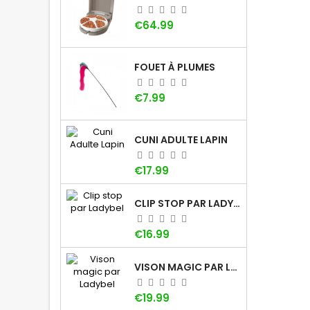
Price
€64.99
FOUET À PLUMES
Price
€7.99
CUNI ADULTE LAPIN
Price
€17.99
CLIP STOP PAR LADYBEL
Price
€16.99
VISON MAGIC PAR LADYBEL
Price
€19.99